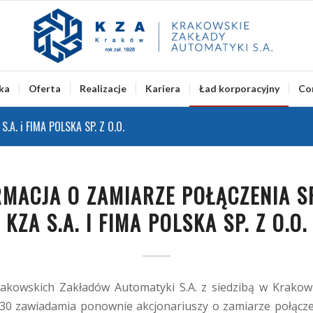
ka
Oferta
Realizacje
Kariera
Ład korporacyjny
Co
S.A. i FIMA POLSKA SP. Z O.O.
RMACJA O ZAMIARZE POŁĄCZENIA S
KZA S.A. I FIMA POLSKA SP. Z O.O.
akowskich Zakładów Automatyki S.A. z siedzibą w Krakowi
j 30 zawiadamia ponownie akcjonariuszy o zamiarze połącze