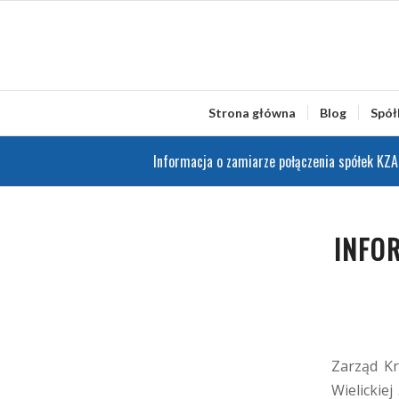
Strona główna
Blog
Spół
Informacja o zamiarze połączenia spółek KZA 
INFO
Zarząd Kr
Wielickie