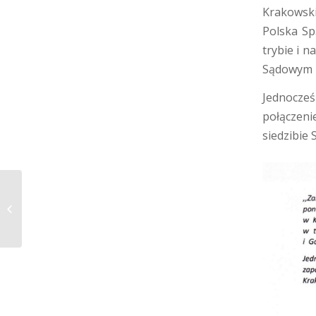
Krakowsk
Polska Sp
trybie i 
Sądowym i
Jednocze
połączeni
siedzibie 
Ogłoszenie planu połączenia spółek
KZA S.A. i FIMA Polska Sp. z o.o.