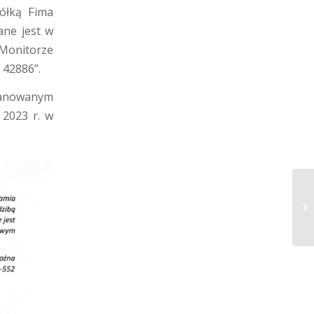
ółką Fima
ane jest w
,Monitorze
 42886”.
lanowanym
 2023 r. w
Og
KZ